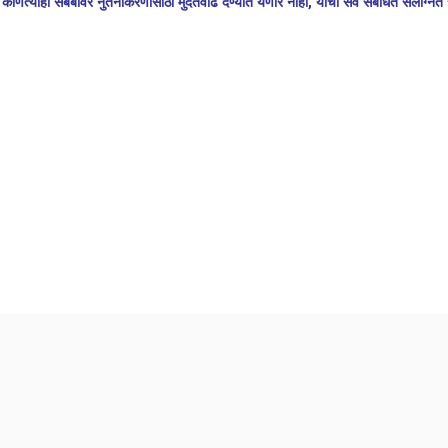
ोणत्याही सबबीवर नुतनीकरणासाठी मुदतवाढ देण्यात येणार नाही, याची सर्व संबंधित संलग्नित संस